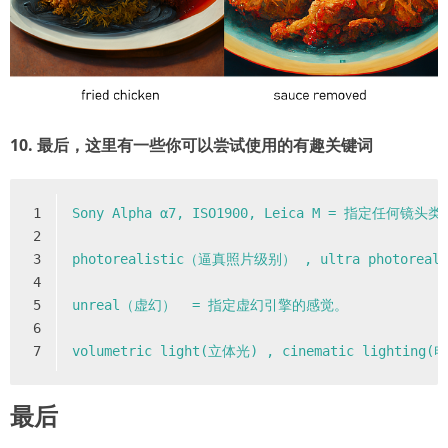
10. 最后，这里有一些你可以尝试使用的有趣关键词
1
Sony
Alpha
α7,
ISO1900,
Leica
M
=
指定任何镜头类
2
3
photorealistic（逼真照片级别）
,
ultra
photore
4
5
unreal（虚幻）
=
指定虚幻引擎的感觉。
6
7
volumetric
light(立体光)
,
cinematic
lighting
最后